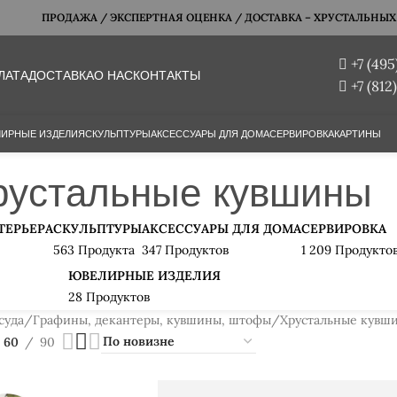
ПРОДАЖА / ЭКСПЕРТНАЯ ОЦЕНКА / ДОСТАВКА – ХРУСТАЛЬНЫХ Б
+7 (495
ЛАТА
ДОСТАВКА
О НАС
КОНТАКТЫ
+7 (812
ИРНЫЕ ИЗДЕЛИЯ
СКУЛЬПТУРЫ
АКСЕССУАРЫ ДЛЯ ДОМА
СЕРВИРОВКА
КАРТИНЫ
рустальные кувшины
ТЕРЬЕРА
СКУЛЬПТУРЫ
АКСЕССУАРЫ ДЛЯ ДОМА
СЕРВИРОВКА
563 Продукта
347 Продуктов
1 209 Продукто
ЮВЕЛИРНЫЕ ИЗДЕЛИЯ
28 Продуктов
суда
Графины, декантеры, кувшины, штофы
Хрустальные кувш
60
90