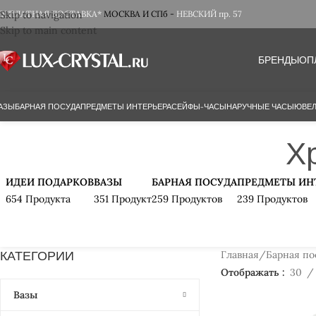
ЕСПЛАТНАЯ ДОСТАВКА*
Skip to navigation
МОСКВА И СПб -
НЕВСКИЙ пр. 57
Skip to main content
БРЕНДЫ
ОП
АЗЫ
БАРНАЯ ПОСУДА
ПРЕДМЕТЫ ИНТЕРЬЕРА
СЕЙФЫ-ЧАСЫ
НАРУЧНЫЕ ЧАСЫ
ЮВЕЛ
Х
ИДЕИ ПОДАРКОВ
ВАЗЫ
БАРНАЯ ПОСУДА
ПРЕДМЕТЫ ИН
654 Продукта
351 Продукт
259 Продуктов
239 Продуктов
КАТЕГОРИИ
Главная
Барная по
Отображать
30
Вазы