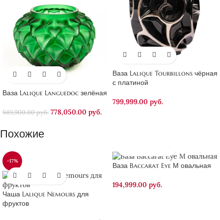
Ваза Lalique Tourbillons чёрная
с платиной
Ваза Lalique Languedoc зелёная
799,999.00
руб.
778,050.00
руб.
949,900.00
руб.
Похожие
-17%
Ваза Baccarat Eye М овальная
194,999.00
руб.
Чаша Lalique Nemours для
фруктов