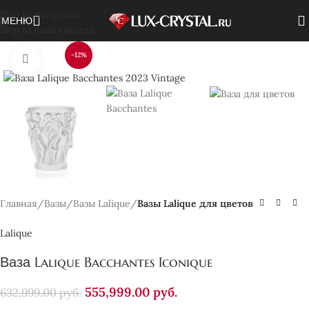
Skip to navigation
МЕНЮ
Skip to main content
-12%
Нажмите, чтобы увеличить
Главная
Вазы
Вазы Lalique
Вазы Lalique для цветов
Lalique
Ваза Lalique Bacchantes Iconique
555,999.00
руб.
632,999.00
руб.