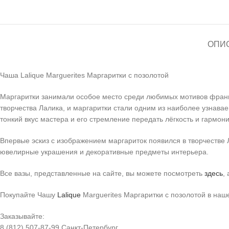
ОПИ
Чаша Lalique Marguerites Маргаритки с позолотой
Маргаритки занимали особое место среди любимых мотивов франц
творчества Лалика, и маргаритки стали одним из наиболее узнава
тонкий вкус мастера и его стремление передать лёгкость и гармо
Впервые эскиз с изображением маргариток появился в творчестве Л
ювелирные украшения и декоративные предметы интерьера.
Все вазы, представленные на сайте, вы можете посмотреть
здесь
,
Покупайте Чашу
Lalique
Marguerites Маргаритки с позолотой в на
Заказывайте:
8 (812) 507-87-99 Санкт-Петербург