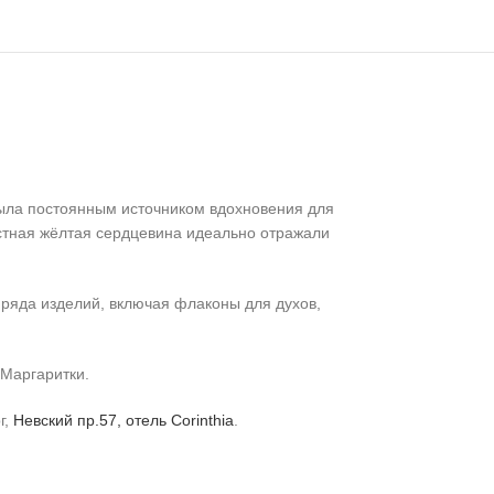
ыла постоянным источником вдохновения для
астная жёлтая сердцевина идеально отражали
о ряда изделий, включая флаконы для духов,
s Маргаритки
.
г,
Невский пр.57, отель Corinthia
.