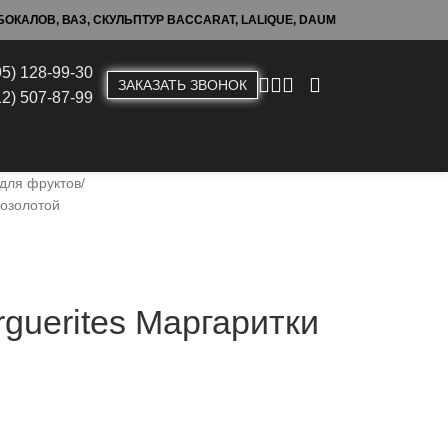
ОКАЛОВ, ВАЗ, СКУЛЬПТУР BACCARAT, LALIQUE, DAUM
95) 128-99-30
ЗАКАЗАТЬ ЗВОНОК
12) 507-87-99
 для фруктов
позолотой
guerites Маргаритки