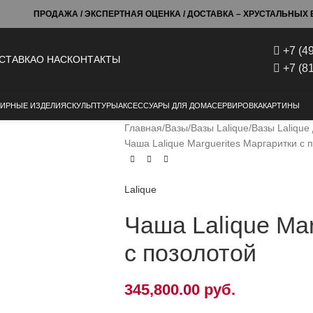
ПРОДАЖА / ЭКСПЕРТНАЯ ОЦЕНКА / ДОСТАВКА – ХРУСТАЛЬНЫХ Б
+7 (4
СТАВКА
О НАС
КОНТАКТЫ
+7 (8
ИРНЫЕ ИЗДЕЛИЯ
СКУЛЬПТУРЫ
АКСЕССУАРЫ ДЛЯ ДОМА
СЕРВИРОВКА
КАРТИНЫ
Главная
Вазы
Вазы Lalique
Вазы Lalique
Чаша Lalique Marguerites Маргаритки с 
Lalique
Чаша Lalique Mar
с позолотой
345,800.00
руб.