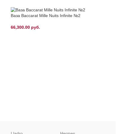
ПРОД
я
Ваза Baccarat Mille Nuits Infinite №2
АНО
66,300.00
руб.
Ваза Daum Spri
2,399,000.00
ру
Lladro
Hermes
Christofle