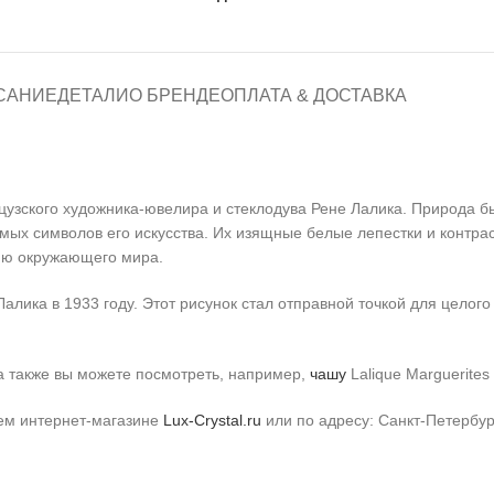
САНИЕ
ДЕТАЛИ
О БРЕНДЕ
ОПЛАТА & ДОСТАВКА
узского художника-ювелира и стеклодува Рене Лалика. Природа б
емых символов его искусства. Их изящные белые лепестки и контр
нию окружающего мира.
алика в 1933 году. Этот рисунок стал отправной точкой для целог
 а также вы можете посмотреть, например,
чашу
Lalique Marguerite
шем интернет-магазине
Lux-Crystal.ru
или по адресу: Санкт-Петербур