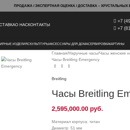
ПРОДАЖА / ЭКСПЕРТНАЯ ОЦЕНКА / ДОСТАВКА – ХРУСТАЛЬНЫХ Б
+7 (4
СТАВКА
О НАС
КОНТАКТЫ
+7 (8
ИРНЫЕ ИЗДЕЛИЯ
СКУЛЬПТУРЫ
АКСЕССУАРЫ ДЛЯ ДОМА
СЕРВИРОВКА
КАРТИНЫ
Главная
Наручные часы
Часы женские 
Часы Breitling Emergency
Breitling
Часы Breitling E
2,595,000.00
руб.
Материал корпуса: титан
Диаметр: 51 мм