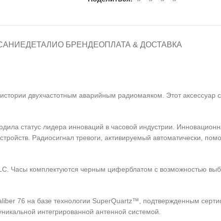
САНИЕ
ДЕТАЛИ
О БРЕНДЕ
ОПЛАТА & ДОСТАВКА
 истории двухчастотным аварийным радиомаяком. Этот аксессуар
ердила статус лидера инноваций в часовой индустрии. Инновационн
стройств. Радиосигнал тревоги, активируемый автоматически, пом
 DLC. Часы комплектуются черным циферблатом с возможностью вы
aliber 76 на базе технологии SuperQuartz™, подтвержденным сер
уникальной интегрированной антенной системой.