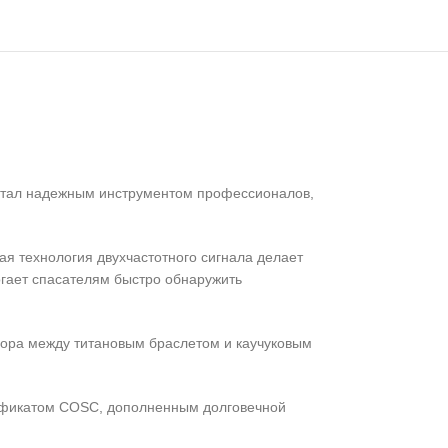
 стал надежным инструментом профессионалов,
ая технология двухчастотного сигнала делает
огает спасателям быстро обнаружить
бора между титановым браслетом и каучуковым
тификатом COSC, дополненным долговечной