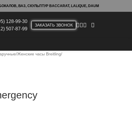
ОКАЛОВ, ВАЗ, СКУЛЬПТУР BACCARAT, LALIQUE, DAUM
95) 128-99-30
ЗАКАЗАТЬ ЗВОНОК
12) 507-87-99
наручные
Женские часы Breitling
mergency