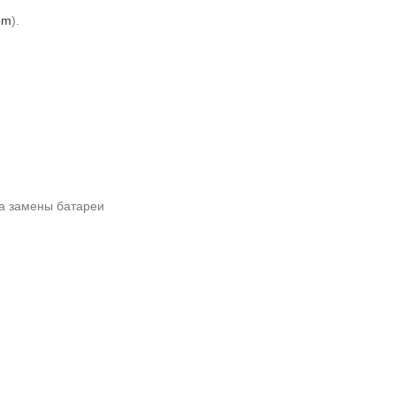
om
).
а замены батареи