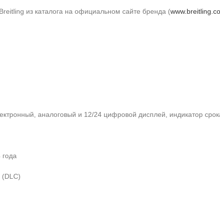
Breitling из каталога на официальном сайте бренда (
www.breitling.c
ктронный, аналоговый и 12/24 цифровой дисплей, индикатор срок
 года
 (DLC)