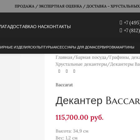
ПРОДАЖА / ЭКСПЕРТНАЯ ОЦЕНКА / ДОСТАВКА – ХРУСТАЛЬНЫХ Б
+7 (495
ЛАТА
ДОСТАВКА
О НАС
КОНТАКТЫ
+7 (812
ИРНЫЕ ИЗДЕЛИЯ
СКУЛЬПТУРЫ
АКСЕССУАРЫ ДЛЯ ДОМА
СЕРВИРОВКА
КАРТИНЫ
Главная
Барная посуда
Графины, дек
Хрустальные декантеры
Декантеры Ba
Baccarat
Декантер Baccar
115,700.00
руб.
Высота: 34,9 см
Вес: 1,2 см