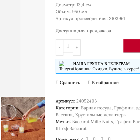
Диаметр: 13,4 см
Объем: 950 мл
Артикул производителя: 2103961
Доступно для предзаказа
НАША ГРУППА В ТЕЛЕГРАМ
Новинки. Скидки. Будьте в курсе!
Сравнить
В избранное
Артикул:
24052403
Категории:
Барная посуда
,
Графины, д
Baccarat
,
Хрустальные декантеры
Метки:
Baccarat Mille Nuits
,
Графин Bac
Штоф Baccarat
Поделиться: