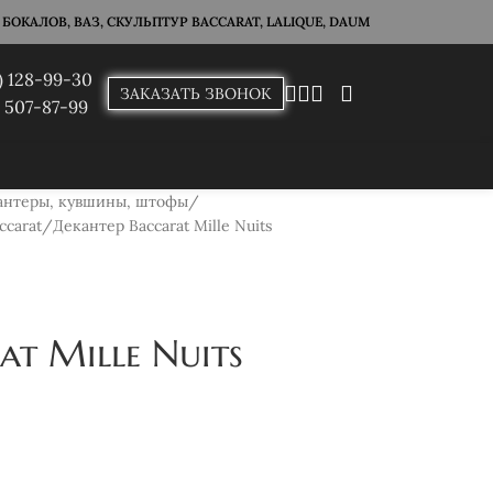
ОКАЛОВ, ВАЗ, СКУЛЬПТУР BACCARAT, LALIQUE, DAUM
) 128-99-30
ЗАКАЗАТЬ ЗВОНОК
) 507-87-99
антеры, кувшины, штофы
ccarat
Декантер Baccarat Mille Nuits
at Mille Nuits