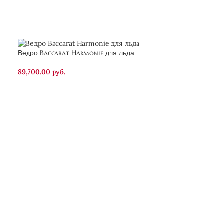
Ведро Baccarat Harmonie для льда
Декантер Baccar
89,700.00
руб.
119,990.00
руб.