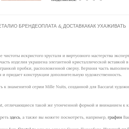
ЕТАЛИ
О БРЕНДЕ
ОПЛАТА & ДОСТАВКА
КАК УХАЖИВАТЬ
е чистоты искристого хрусталя и виртуозного мастерства эксперт
асть изделия украшена элегантной кристаллической вставкой в
огранкой пробки, расположенной сверху. Верхняя часть выполнен
я и придает конструкции дополнительную художественность.
 знаменитой серии Mille Nuits, созданной для Baccarat художни
rat, отличающиеся такой же утонченной формой и вниманием к к
треть
здесь
, а также вы можете посмотреть, например,
графин
Bac