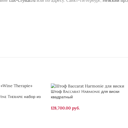
зине
Lux-Crystal.ru
или по адресу: Санкт-Петербург,
Невский пр.5
Штоф Baccarat Harmonie для виски
ne Therapie набор из
квадратный
128,700.00
руб.