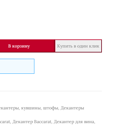
В корзину
Купить в один клик
екантеры, кувшины, штофы
,
Декантеры
carat
,
Декантер Baccarat
,
Декантер для вина
,