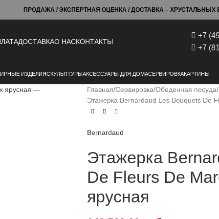
ПРОДАЖА / ЭКСПЕРТНАЯ ОЦЕНКА / ДОСТАВКА – ХРУСТАЛЬНЫХ Б
+7 (4
ЛАТА
ДОСТАВКА
О НАС
КОНТАКТЫ
+7 (8
ИРНЫЕ ИЗДЕЛИЯ
СКУЛЬПТУРЫ
АКСЕССУАРЫ ДЛЯ ДОМА
СЕРВИРОВКА
КАРТИНЫ
Главная
Сервировка
Обеденная посуда
Этажерка Bernardaud Les Bouquets De Fl
Bernardaud
Этажерка Bernar
De Fleurs De Mar
ярусная