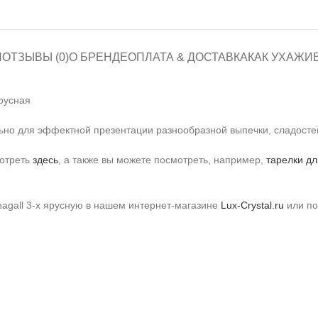
И
ОТЗЫВЫ (0)
О БРЕНДЕ
ОПЛАТА & ДОСТАВКА
КАК УХАЖИ
ярусная
льно для эффектной презентации разнообразной выпечки, сладосте
мотреть
здесь
, а также вы можете посмотреть, например,
тарелки дл
hagall 3-х ярусную в нашем интернет-магазине
Lux-Crystal.ru
или по