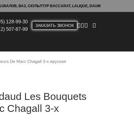
ОКАЛОВ, ВАЗ, СКУЛЬПТУР BACCARAT, LALIQUE, DAUM
95) 128-99-30
ЗАКАЗАТЬ ЗВОНОК
12) 507-87-99
eurs De Marc Chagall 3-х ярусная
daud Les Bouquets
c Chagall 3-х