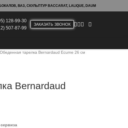
ОКАЛОВ, ВАЗ, СКУЛЬПТУР BACCARAT, LALIQUE, DAUM
95) 128-99-30
ЗАКАЗАТЬ ЗВОНОК
12) 507-87-99
Обеденная тарелка Bernardaud Ecume 26 см
ка Bernardaud
 сервиза