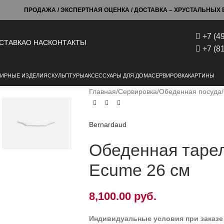
ПРОДАЖА / ЭКСПЕРТНАЯ ОЦЕНКА / ДОСТАВКА – ХРУСТАЛЬНЫХ Б
+7 (4
СТАВКА
О НАС
КОНТАКТЫ
+7 (8
ИРНЫЕ ИЗДЕЛИЯ
СКУЛЬПТУРЫ
АКСЕССУАРЫ ДЛЯ ДОМА
СЕРВИРОВКА
КАРТИНЫ
Главная
Сервировка
Обеденная посуда
Bernardaud
Обеденная тарел
Ecume 26 см
8,100.00
руб.
Индивидуальные условия при заказе