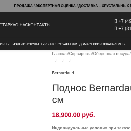
ПРОДАЖА / ЭКСПЕРТНАЯ ОЦЕНКА / ДОСТАВКА – ХРУСТАЛЬНЫХ Б
+7 (4
СТАВКА
О НАС
КОНТАКТЫ
+7 (8
ИРНЫЕ ИЗДЕЛИЯ
СКУЛЬПТУРЫ
АКСЕССУАРЫ ДЛЯ ДОМА
СЕРВИРОВКА
КАРТИНЫ
Главная
Сервировка
Обеденная посуда
Bernardaud
Поднос Bernardau
см
18,900.00
руб.
Индивидуальные условия при заказе