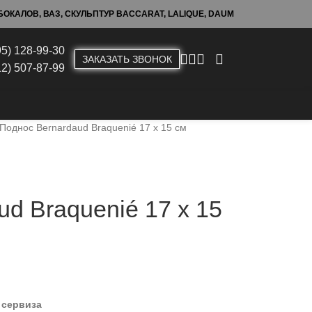
ОКАЛОВ, ВАЗ, СКУЛЬПТУР BACCARAT, LALIQUE, DAUM
95) 128-99-30
ЗАКАЗАТЬ ЗВОНОК
12) 507-87-99
Поднос Bernardaud Braquenié 17 х 15 см
d Braquenié 17 х 15
 сервиза