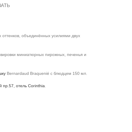
ВАТЬ
х оттенков, объединённых усилиями двух
ервировки миниатюрных пирожных, печенья и
шку
Bernardaud Braquenié с блюдцем 150 мл.
 пр.57, отель Corinthia
.