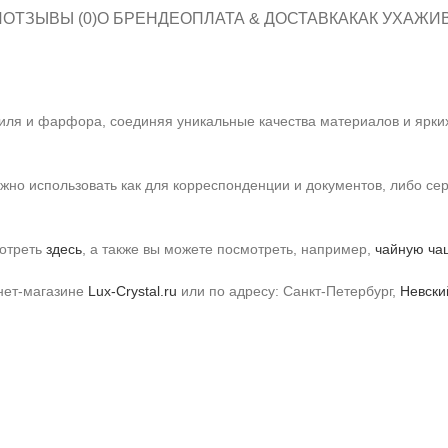
И
ОТЗЫВЫ (0)
О БРЕНДЕ
ОПЛАТА & ДОСТАВКА
КАК УХАЖИ
тиля и фарфора, соединяя уникальные качества материалов и ярки
жно использовать как для корреспонденции и документов, либо с
мотреть
здесь
, а также вы можете посмотреть, например,
чайную ча
рнет-магазине
Lux-Crystal.ru
или по адресу: Санкт-Петербург,
Невский