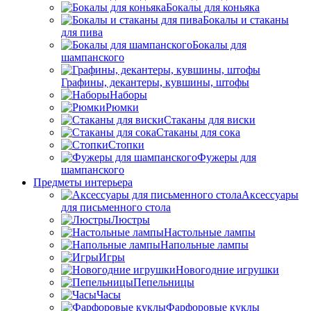
Бокалы для коньяка
Бокалы и стаканы
для пива
Бокалы для
шампанского
Графины, декантеры, кувшины, штофы
Наборы
Рюмки
Стаканы для виски
Стаканы для сока
Стопки
Фужеры для
шампанского
Предметы интерьера
Аксессуары
для письменного стола
Люстры
Настольные лампы
Напольные лампы
Игры
Новогодние игрушки
Пепельницы
Часы
Фарфоровые куклы