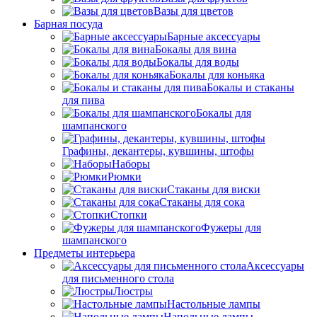
Вазы для цветов
Барная посуда
Барные аксессуары
Бокалы для вина
Бокалы для воды
Бокалы для коньяка
Бокалы и стаканы
для пива
Бокалы для
шампанского
Графины, декантеры, кувшины, штофы
Наборы
Рюмки
Стаканы для виски
Стаканы для сока
Стопки
Фужеры для
шампанского
Предметы интерьера
Аксессуары
для письменного стола
Люстры
Настольные лампы
Напольные лампы