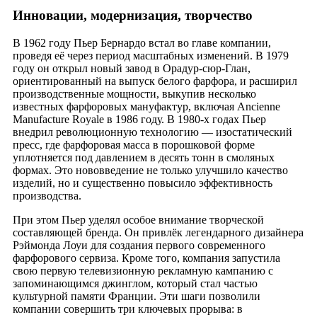
Инновации, модернизация, творчество
В 1962 году Пьер Бернардо встал во главе компании,
проведя её через период масштабных изменений. В 1979
году он открыл новый завод в Орадур-сюр-Глан,
ориентированный на выпуск белого фарфора, и расширил
производственные мощности, выкупив несколько
известных фарфоровых мануфактур, включая Ancienne
Manufacture Royale в 1986 году. В 1980-х годах Пьер
внедрил революционную технологию — изостатический
пресс, где фарфоровая масса в порошковой форме
уплотняется под давлением в десять тонн в смоляных
формах. Это нововведение не только улучшило качество
изделий, но и существенно повысило эффективность
производства.
При этом Пьер уделял особое внимание творческой
составляющей бренда. Он привлёк легендарного дизайнера
Рэймонда Лоуи для создания первого современного
фарфорового сервиза. Кроме того, компания запустила
свою первую телевизионную рекламную кампанию с
запоминающимся джинглом, который стал частью
культурной памяти Франции. Эти шаги позволили
компании совершить три ключевых прорыва: в