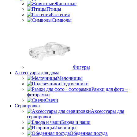
Животные
Птицы
Растения
Символы
Фигуры
Аксессуары для дома
Мелочницы
Подсвечники
Рамки для фото –
фоторамки
Свечи
Сервировка
Аксессуары для
сервировки
Блюда и чаши
Икорницы
Обеденная посуда