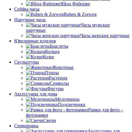
Яйца Фаберже
Сейфы-часы
Buben & Zorweg
Наручные часы
Часы мужские
наручные
Часы женские наручные
Ювелирные изделия
Браслеты
Кольца
Колье
Скульптуры
Животные
Птицы
Растения
Символы
Фигуры
Аксессуары для дома
Мелочницы
Подсвечники
Рамки для фото –
фоторамки
Свечи
Сервировка
Аксессуары для