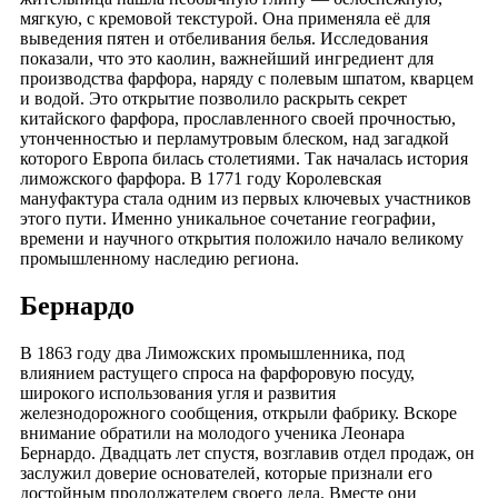
мягкую, с кремовой текстурой. Она применяла её для
выведения пятен и отбеливания белья. Исследования
показали, что это каолин, важнейший ингредиент для
производства фарфора, наряду с полевым шпатом, кварцем
и водой. Это открытие позволило раскрыть секрет
китайского фарфора, прославленного своей прочностью,
утонченностью и перламутровым блеском, над загадкой
которого Европа билась столетиями. Так началась история
лиможского фарфора. В 1771 году Королевская
мануфактура стала одним из первых ключевых участников
этого пути. Именно уникальное сочетание географии,
времени и научного открытия положило начало великому
промышленному наследию региона.
Бернардо
В 1863 году два Лиможских промышленника, под
влиянием растущего спроса на фарфоровую посуду,
широкого использования угля и развития
железнодорожного сообщения, открыли фабрику. Вскоре
внимание обратили на молодого ученика Леонара
Бернардо. Двадцать лет спустя, возглавив отдел продаж, он
заслужил доверие основателей, которые признали его
достойным продолжателем своего дела. Вместе они