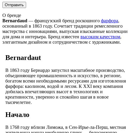
О бренде
Bernardaud
— французский бренд роскошного
фарфора
,
основанный в 1863 году. Сочетает традиции ремесленного
мастерства с инновациями, выпуская изысканные коллекции
для дома и интерьера. Бренд известен
высоким качеством
,
элегантным дизайном и сотрудничеством с художниками.
Bernardaut
В 1863 году Бернардо запустил масштабное производство,
объединяющее промышленность и искусство, в регионе,
богатом всеми необходимыми ресурсами для изготовления
фарфора: каолином, водой и лесом. К XXI веку компания
добилась впечатляющих высот в технологиях и
креативности, уверенно и спокойно шагая в новое
тысячелетие.
Начало
В 1768 году вблизи Лиможа, в Сен-Ирье-ла-Перш, местная
жительница нашла необычную глину — белоснежную,