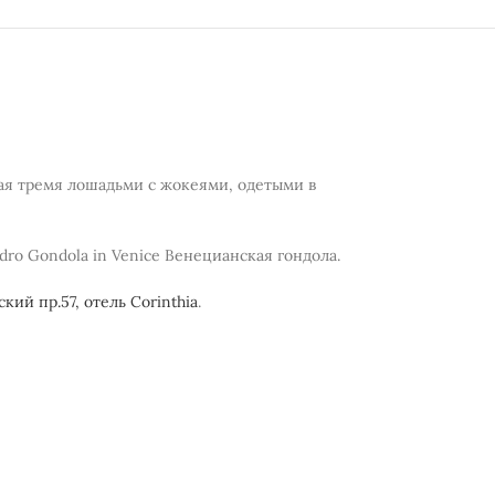
ая тремя лошадьми с жокеями, одетыми в
dro Gondola in Venice Венецианская гондола.
кий пр.57, отель Corinthia
.