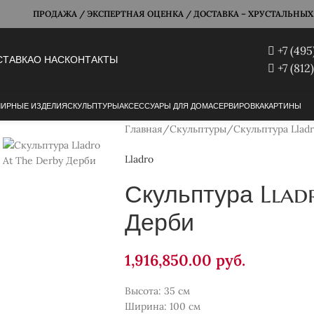
ПРОДАЖА / ЭКСПЕРТНАЯ ОЦЕНКА / ДОСТАВКА – ХРУСТАЛЬНЫХ Б
+7 (495
СТАВКА
О НАС
КОНТАКТЫ
+7 (812
ИРНЫЕ ИЗДЕЛИЯ
СКУЛЬПТУРЫ
АКСЕССУАРЫ ДЛЯ ДОМА
СЕРВИРОВКА
КАРТИНЫ
Главная
Скульптуры
Скульптура Llad
Lladro
Скульптура Llad
Дерби
1,916,850.00
руб.
Высота: 35 см
Ширина: 100 см