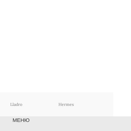
Lladro
Hermes
Christofle
МЕНЮ