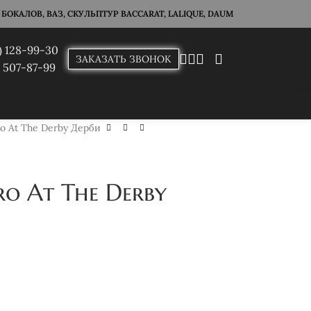
ОКАЛОВ, ВАЗ, СКУЛЬПТУР BACCARAT, LALIQUE, DAUM
) 128-99-30
ЗАКАЗАТЬ ЗВОНОК
) 507-87-99
ro At The Derby Дерби
ro At The Derby