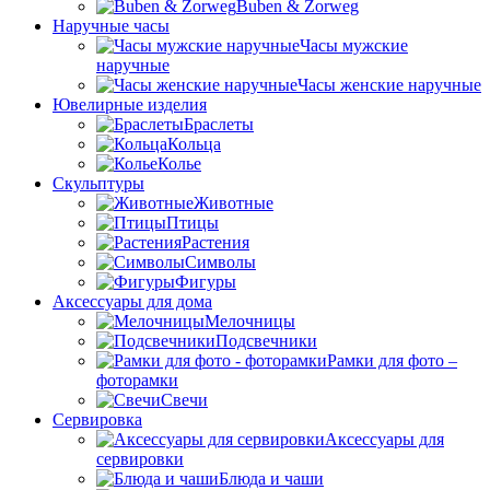
Buben & Zorweg
Наручные часы
Часы мужские
наручные
Часы женские наручные
Ювелирные изделия
Браслеты
Кольца
Колье
Скульптуры
Животные
Птицы
Растения
Символы
Фигуры
Аксессуары для дома
Мелочницы
Подсвечники
Рамки для фото –
фоторамки
Свечи
Сервировка
Аксессуары для
сервировки
Блюда и чаши