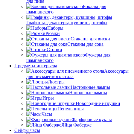
для пива
Бокалы для
шампанского
Графины, декантеры, кувшины, штофы
Наборы
Рюмки
Стаканы для виски
Стаканы для сока
Стопки
Фужеры для
шампанского
Предметы интерьера
Аксессуары
для письменного стола
Люстры
Настольные лампы
Напольные лампы
Игры
Новогодние игрушки
Пепельницы
Часы
Фарфоровые куклы
Яйца Фаберже
Сейфы-часы