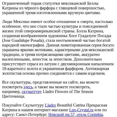
Ограниченный тираж статуэтки мексиканской Беллы
Катрины из чёрного фарфора с глянцевой поверхностью,
украшенной тремя изготовленными вручную цветами.
Люди Мексики имеют особое отношение к смерти, настолько
особенное, что оно стало частью культуры и повседневной
жизни этой североамериканской страны. Бэлла Катрина,
созданная воображением художника Хосе Гуадалупе Посады
(Jose Guadalupe Posada), стала неотъемлемой частью богатой
народной иконографии. Данная лимитированная серия богато
украшена яркими мотивами, характерными для мексиканской
традиции, и тремя потрясающими цветами, аккуратно
вылепленными, лепесток за лепестком. Дополнительно
присутствует серьга из латуни с двухмикронным напылением
18-каратного золота и украшенная фарфором. Антикварная
золотистая основа прочно соединяется с самим изделием.
Все скульптуры, представленные на сайте, вы можете
посмотреть
здесь
, а также вы можете посмотреть,
например,
скульптуру
Lladro Flowers of The Season
Цветочница.
Покупайте Скульптуру
Lladro
Beautiful Catrina Прекрасная
Катрина в нашем интернет-магазине
Lux-Crystal.ru
или по
адресу: Санкт-Петербург,
Невский пр.57, отель Corinthia
.