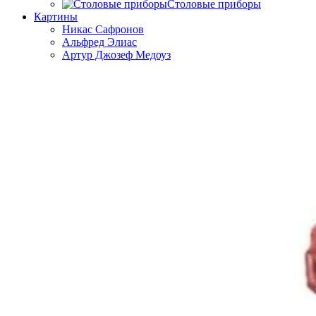
Столовые приборы
Картины
Никас Сафронов
Альфред Элиас
Артур Джозеф Медоуз