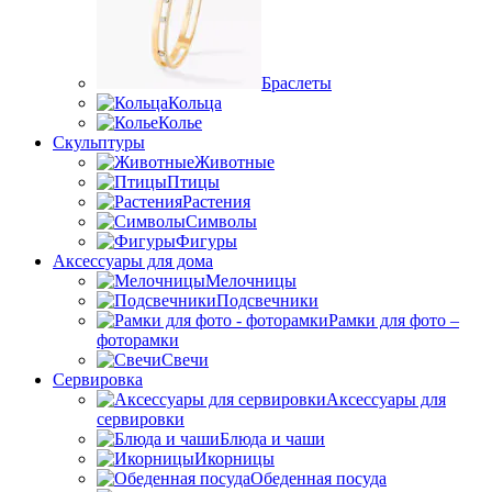
Браслеты
Кольца
Колье
Скульптуры
Животные
Птицы
Растения
Символы
Фигуры
Аксессуары для дома
Мелочницы
Подсвечники
Рамки для фото –
фоторамки
Свечи
Сервировка
Аксессуары для
сервировки
Блюда и чаши
Икорницы
Обеденная посуда