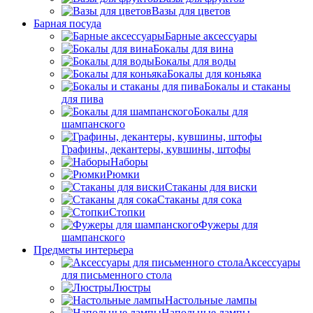
Вазы для цветов
Барная посуда
Барные аксессуары
Бокалы для вина
Бокалы для воды
Бокалы для коньяка
Бокалы и стаканы
для пива
Бокалы для
шампанского
Графины, декантеры, кувшины, штофы
Наборы
Рюмки
Стаканы для виски
Стаканы для сока
Стопки
Фужеры для
шампанского
Предметы интерьера
Аксессуары
для письменного стола
Люстры
Настольные лампы
Напольные лампы