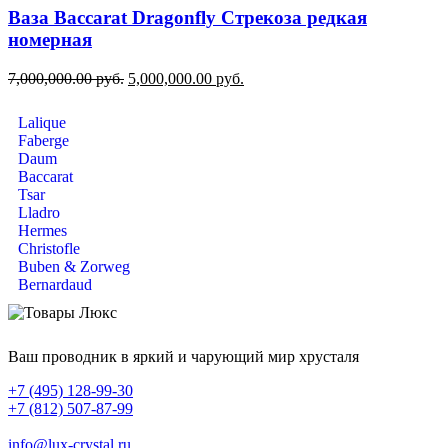
Ваза Baccarat Dragonfly Стрекоза редкая
номерная
7,000,000.00
руб.
5,000,000.00
руб.
Lalique
Faberge
Daum
Baccarat
Tsar
Lladro
Hermes
Christofle
Buben & Zorweg
Bernardaud
Ваш проводник в яркий и чарующий мир хрусталя
+7 (495) 128-99-30
+7 (812) 507-87-99
info@lux-crystal.ru