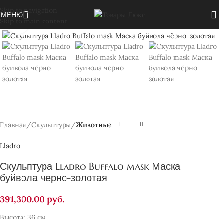
Skip to navigation
МЕНЮ
Skip to main content
Нажмите, чтобы увеличить
Главная
Скульптуры
Животные
Lladro
Скульптура Lladro Buffalo mask Маска
буйвола чёрно-золотая
391,300.00
руб.
Высота: 36 см