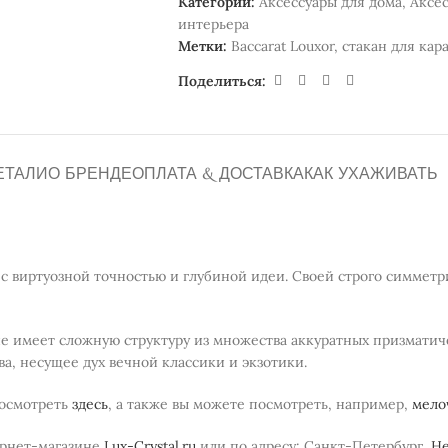
Категории:
Аксессуары для дома
,
Аксес
интерьера
Метки:
Baccarat Louxor
,
стакан для ка
Поделиться:
ЕТАЛИ
О БРЕНДЕ
ОПЛАТА & ДОСТАВКА
КАК УХАЖИВАТЬ
с виртуозной точностью и глубиной идеи. Своей строго симмет
ие имеет сложную структуру из множества аккуратных призматич
а, несущее дух вечной классики и экзотики.
посмотреть
здесь
, а также вы можете посмотреть, например,
мело
ернет-магазине
Lux-Crystal.ru
или по адресу: Санкт-Петербург,
Не