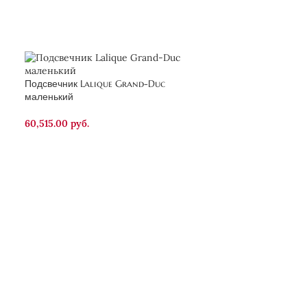
ПРОД
АНО
Подсвечник Lalique Grand-Duc
маленький
Брелок для ключ
60,515.00
руб.
18,999.00
руб.