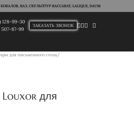
ОКАЛОВ, ВАЗ, СКУЛЬПТУР BACCARAT, LALIQUE, DAUM
) 128-99-30
ЗАКАЗАТЬ ЗВОНОК
) 507-87-99
уары для письменного стола
й
 Louxor для