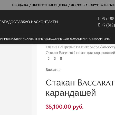
ПРОДАЖА / ЭКСПЕРТНАЯ ОЦЕНКА / ДОСТАВКА – ХРУСТАЛЬНЫХ Б
+7 (495
ЛАТА
ДОСТАВКА
О НАС
КОНТАКТЫ
+7 (812
ИРНЫЕ ИЗДЕЛИЯ
СКУЛЬПТУРЫ
АКСЕССУАРЫ ДЛЯ ДОМА
СЕРВИРОВКА
КАРТИНЫ
Главная
Предметы интерьера
Аксесс
Стакан Baccarat Louxor для карандаше
Baccarat
Стакан Baccarat
карандашей
35,100.00
руб.