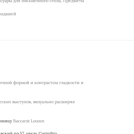
суары для письменного стола
,
Предметы
рандашей
ричной формой и контрастом гладкости и
еских выступов, визуально расширяя
чницу
Baccarat Louxor.
вский пр.57, отель Corinthia
.