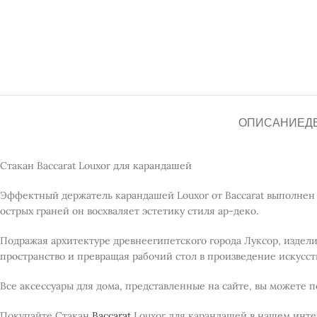
ОПИСАНИЕ
Д
Стакан Baccarat Louxor для карандашей
Эффектный держатель карандашей Louxor от Baccarat выполнен 
острых граней он восхваляет эстетику стиля ар-деко.
Подражая архитектуре древнеегипетского города Луксор, издел
пространство и превращая рабочий стол в произведение искусств
Все аксессуары для дома, представленные на сайте, вы можете 
Покупайте Стакан
Baccarat
Louxor для карандашей в нашем инт