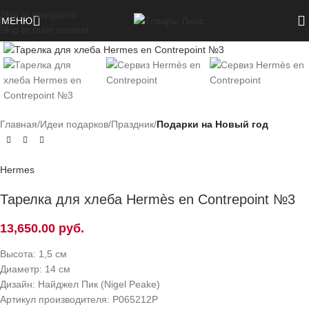
Skip to navigation
МЕНЮ
Skip to main content
Нажмите, чтобы увеличить
Главная
Идеи подарков
Праздник
Подарки на Новый год
Hermes
Тарелка для хлеба Hermès en Contrepoint №3
13,650.00
руб.
Высота: 1,5 см
Диаметр: 14 см
Дизайн: Найджел Пик (Nigel Peake)
Артикул производителя: P065212P