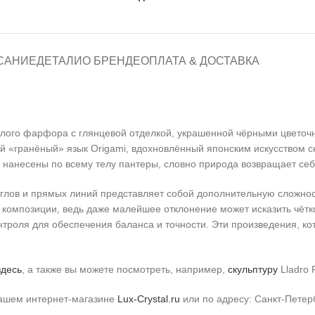
САНИЕ
ДЕТАЛИ
О БРЕНДЕ
ОПЛАТА & ДОСТАВКА
елого фарфора с глянцевой отделкой, украшенной чёрными цветочн
й «гранёный» язык Origami, вдохновлённый японским искусством с
нанесены по всему телу пантеры, словно природа возвращает себ
лов и прямых линий представляет собой дополнительную сложност
композиции, ведь даже малейшее отклонение может исказить чёткос
онтроля для обеспечения баланса и точности. Эти произведения, 
здесь
, а также вы можете посмотреть, например,
скульптуру
Lladro 
нашем интернет-магазине
Lux-Crystal.ru
или по адресу: Санкт-Петер