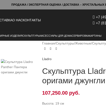
ПРОДАЖА / ЭКСПЕРТНАЯ ОЦЕНКА / ДОСТАВКА – ХРУСТАЛЬНЫХ Б
+7 (4
СТАВКА
О НАС
КОНТАКТЫ
+7 (8
ИРНЫЕ ИЗДЕЛИЯ
СКУЛЬПТУРЫ
АКСЕССУАРЫ ДЛЯ ДОМА
СЕРВИРОВКА
КАРТИНЫ
Главная
Скульптуры
Животные
Скульпту
Lladro
Скульптура Llad
оригами джунгли
107,250.00
руб.
Высота: 19 см