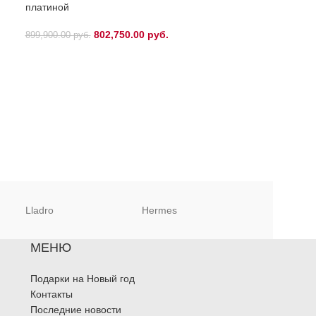
платиной
5
593,000.00
руб.
802,750.00
руб.
899,900.00
руб.
Lladro
Hermes
Christofle
МЕНЮ
Подарки на Новый год
Контакты
Последние новости