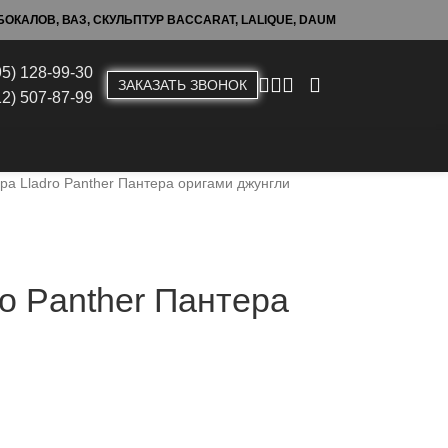
ОКАЛОВ, ВАЗ, СКУЛЬПТУР BACCARAT, LALIQUE, DAUM
95) 128-99-30
ЗАКАЗАТЬ ЗВОНОК
12) 507-87-99
ра Lladro Panther Пантера оригами джунгли
ro Panther Пантера