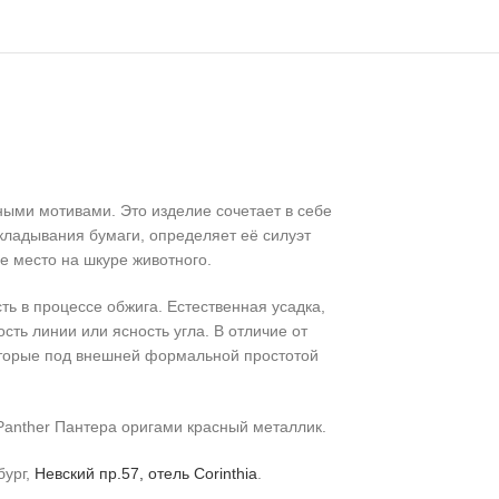
ыми мотивами. Это изделие сочетает в себе
кладывания бумаги, определяет её силуэт
е место на шкуре животного.
ь в процессе обжига. Естественная усадка,
ть линии или ясность угла. В отличие от
которые под внешней формальной простотой
Panther Пантера оригами красный металлик.
бург,
Невский пр.57, отель Corinthia
.