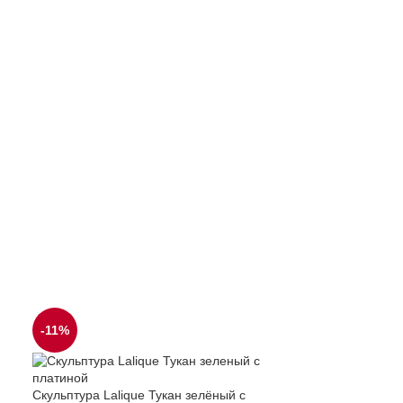
-11%
-8%
Скульптура Lali
Скульптура Lalique Тукан зелёный с